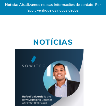
Notícia:
Atualizamos nossas informações de contato. Por
favor, verifique os
novos dados
.
NOTÍCIAS